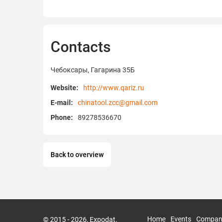
Contacts
Чебоксары, Гагарина 35Б
Website:
http://www.qariz.ru
E-mail:
chinatool.zcc@gmail.com
Phone:
89278536670
Back to overview
Home
Events
Compan
© 2015 - 2026, Expodat.