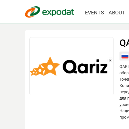
EVENTS
ABOUT
Q
QARI
обор
Точе
Хони
пере
для 
уров
Наде
пром