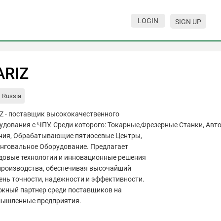
LOGIN
SIGN UP
ARIZ
Russia
Z - поставщик высококачественного
удования с ЧПУ. Среди которого: Токарные,Фрезерные Станки, Ав
ния, Обрабатывающие пятиосевые Центры,
нговальное Оборудование. Предлагает
довые технологии и инновационные решения
производства, обеспечивая высочайший
ень точности, надежности и эффективности.
жный партнер среди поставщиков на
ышленные предприятия.