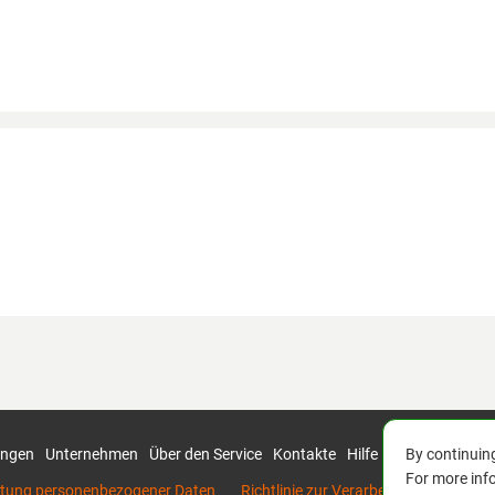
By continuing
ungen
Unternehmen
Über den Service
Kontakte
Hilfe
For more inf
eitung personenbezogener Daten
Richtlinie zur Verarbeitung persone