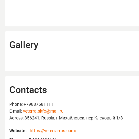
сельскохозяйственных вопросов.
Ниже информация по каждому бренду,
представляем:
«Atlántica» — одна из ведущих мировы
производителей удобрений.
Более 40 лет специалисты компании п
Gallery
инновационные,
устойчивые и высококачественные ре
фермеров, гарантирующие
здоровую продовольственную экосист
каждого.Присутствие компании в
55 странах, 3 высокотехнологичных за
Contacts
Biolchim является лидером на рынке Ит
ведущих компаний мира
по производству и коммерциализации
Phone: +79887681111
удобрений. В линейке
E-mail:
veterra.skfo@mail.ru
компании имеются специальные удобр
Adress: 356241, Russia, г Михайловск, пер Кленовый 1/3
доказали свою
эффективность в оптимизации урожайн
Website:
https://veterra-rus.com/
культур в любых