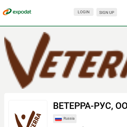
LOGIN
SIGN UP
Events
Companies
About
For organizations
For visitors
For organizers
Contacts
ВЕТЕРРА-РУС, О
HELP
Russia