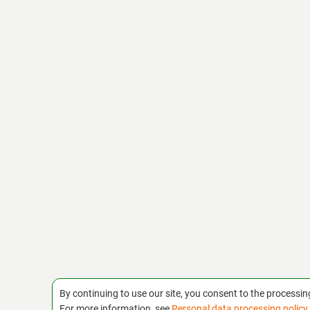
работы специализированных Европейс
исследовательских центров и
профессионалов, а технологии IKAR пр
чем в 15 странах мира
By continuing to use our site, you consent to the processin
For more information, see
Personal data processing policy