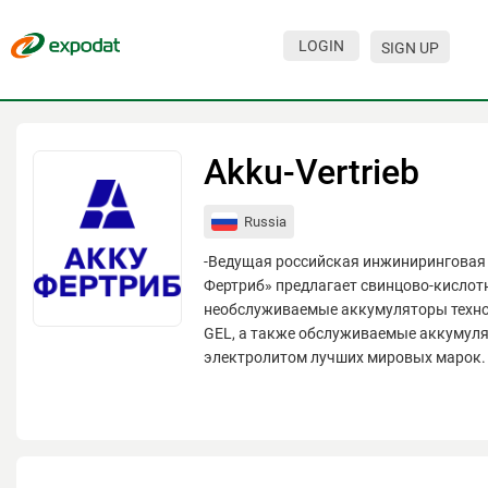
LOGIN
SIGN UP
Events
Companies
Akku-Vertrieb
About
Russia
For organizations
-Ведущая российская инжиниринговая
For visitors
Фертриб» предлагает свинцово-кислот
необслуживаемые аккумуляторы техно
For organizers
GEL, а также обслуживаемые аккумул
электролитом лучших мировых марок.
Contacts
HELP