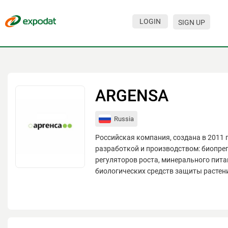
LOGIN
SIGN UP
Events
Companies
About
ARGENSA
For organizations
Russia
For visitors
Российская компания, создана в 2011 
For organizers
разработкой и производством: биопре
регуляторов роста, минерального пита
Contacts
биологических средств защиты растен
HELP