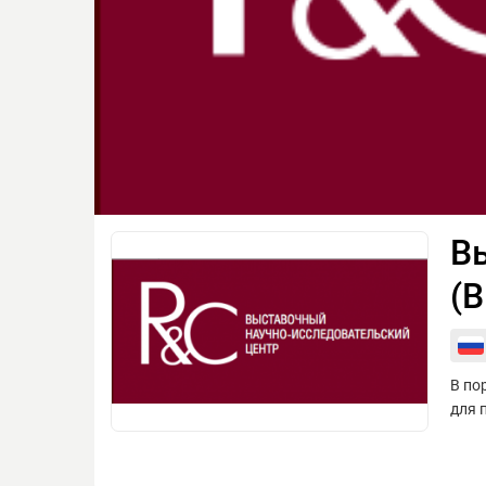
В
(
В по
для 