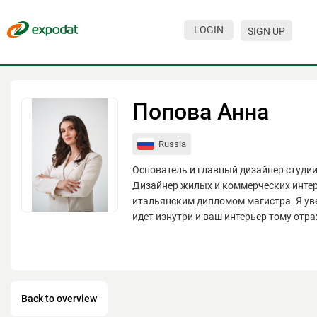
LOGIN
SIGN UP
Events
Companies
Попова Анна
About
Russia
For organizations
Основатель и главный дизайнер студии 
For visitors
Дизайнер жилых и коммерческих интер
итальянским дипломом магистра. Я уве
For organizers
идет изнутри и ваш интерьер тому отр
Contacts
HELP
Back to overview