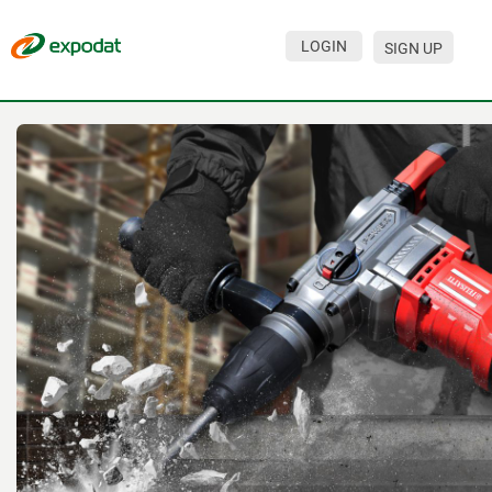
LOGIN
SIGN UP
Events
Companies
About
For organizations
For visitors
For organizers
Contacts
HELP