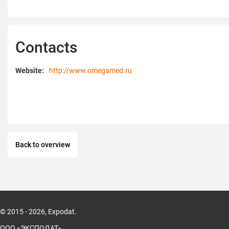
образовалась в Англии в 1991 году, а в
подписано дистрибьюторское соглаше
компанией для продвижения продукто
рынке. Несмотря на то, что прошло не 
Contacts
дня обоснования компании в России р
материалы GRENA LTD пользуется спро
ведущих клиник практикующих в облас
Website:
http://www.omegamed.ru
рады предложить вам высокотехноло
для хирургии, эндохирургии, проктолог
анастезиологии. Сшивающие аппараты
производятся с использованием высок
инноваций. Продукция GRENA LTD – эт
уровень качества материалов в медици
Back to overview
Сотрудники ОМЕГАМЕДСЕРВИС подроб
о возможностях сотрудничества, ответ
вопросы, ознакомят с продукцией, нов
предоставят каталоги. Мы предлагаем
доступным ценам.
© 2015 - 2026, Expodat.
ООО «ЭКСПОДАТ»