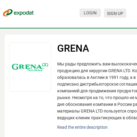
LOGIN
SIGN UP
Events
Companies
GRENA
About
Мы рады предложить вам высококаче
For organizations
продукцию для хирургии GRENA LTD. К
For visitors
образовалась в Англии в 1991 году, а в
подписано дистрибьюторское соглаше
For organizers
компанией для продвижения продукто
рынке. Несмотря на то, что прошло не 
Contacts
дня обоснования компании в России р
материалы GRENA LTD пользуется спро
HELP
ведущих клиник практикующих в област
Мы рады предложить вам высококаче
Read the entire description
продукцию для хирургии GRENA LTD. К