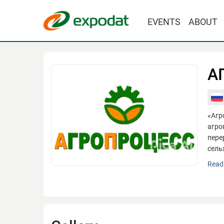
EVENTS
ABOUT
А
«Агр
агро
пере
сель
«Агр
Read 
агро
пере
сель
Осно