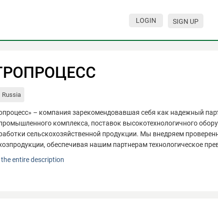
LOGIN
SIGN UP
ГРОПРОЦЕСС
Russia
опроцесс» – компания зарекомендовавшая себя как надежный пар
промышленного комплекса, поставок высокотехнологичного оборуд
работки сельскохозяйственной продукции. Мы внедряем проверен
хозпродукции, обеспечивая нашим партнерам технологическое прев
опроцесс» – компания зарекомендовавшая себя как надежный пар
the entire description
промышленного комплекса, поставок высокотехнологичного оборуд
работки сельскохозяйственной продукции. Мы внедряем проверен
хозпродукции, обеспечивая нашим партнерам технологическое пре
вное направление деятельности - полные технологические линии дл