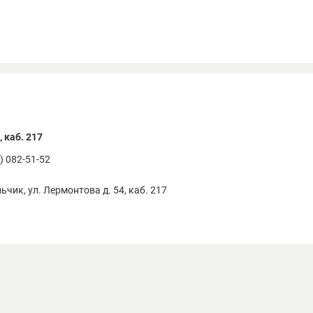
сной и молочной продукции,
рна и комбикормов,
сличных культур,
уктов, овощей и ягод.
 решения всегда адаптируются под Вашу производственную специф
зводительности и т.д.
му выбирают нас:
 каб. 217
дивидуальный подход – подбор оборудования под конкретные зада
шения "Под ключ" - от проектирования до пусконаладки
8) 082-51-52
бкие условия сотрудничества – работаем с малым, средним и крупн
томатизация существующих производств - модернизация ключевых 
льчик, ул. Лермонтова д. 54, каб. 217
удования, внедрение систем для мониторинга работы оборудования
 миссия – оснащение агробизнеса современным проверенным обо
троим долгосрочные отношения с клиентами – Партнёрство вмест
95) 127-02-27 / +7 (964) 710-70-70