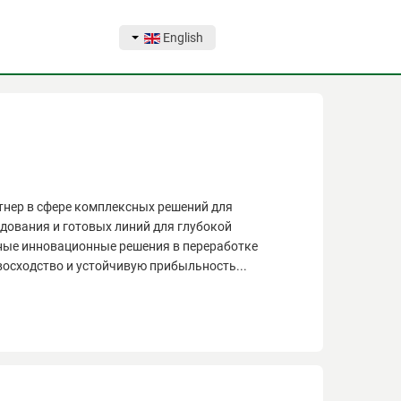
English
тнер в сфере комплексных решений для
ования и готовых линий для глубокой
ные инновационные решения в переработке
осходство и устойчивую прибыльность...
тнер в сфере комплексных решений для
ования и готовых линий для глубокой
ные инновационные решения в переработке
восходство и устойчивую прибыльность.
я переработки: