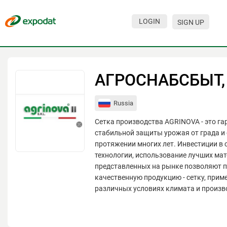
LOGIN
SIGN UP
Events
Companies
АГРОСНАБСБЫТ,
About
Russia
For organizations
Сетка производства AGRINOVA - это га
For visitors
стабильной защиты урожая от града и
протяжении многих лет. Инвестиции в
For organizers
технологии, использование лучших мат
представленных на рынке позволяют 
Contacts
качественную продукцию - сетку, прим
HELP
различных условиях климата и произв