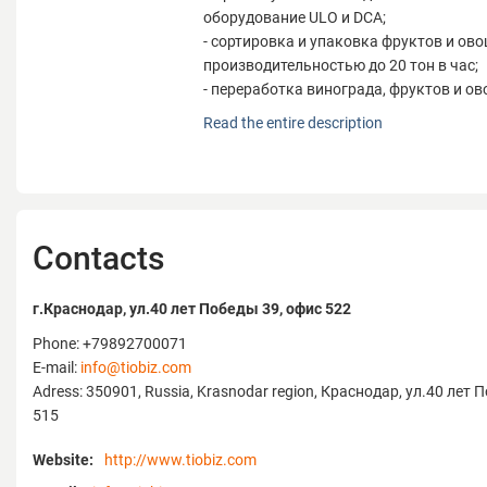
оборудование ULO и DCA;
- сортировка и упаковка фруктов и ов
производительностью до 20 тон в час;
- переработка винограда, фруктов и ов
Компания «Агро Инжиниринг» специали
Read the entire description
- технологическом проектировании;
- поставке оборудования, а также про
высококвалифицированных монтажны
пусконаладочных работ по следующим
- современные системы хранения, вкл
Contacts
с промежуточным хладагентом – глико
оборудование ULO и DCA;
- сортировка и упаковка фруктов и ов
г.Краснодар, ул.40 лет Победы 39, офис 522
производительностью до 20 тон в час;
Phone: +79892700071
- переработка винограда, фруктов и ов
E-mail:
info@tiobiz.com
Adress: 350901, Russia, Krasnodar region, Краснодар, ул.40 лет 
Большой опыт использования передовы
515
оборудования (начиная с 2002 г.), а гла
пожеланий Заказчика, позволяют пред
Website:
http://www.tiobiz.com
оборудование и технологии для самых