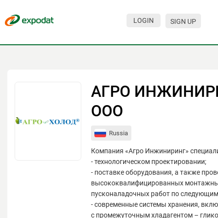
LOGIN
SIGN UP
Events
Companies
About
АГРО ИНЖИНИРИ
For organizations
ООО
For visitors
Russia
For organizers
Компания «Агро Инжиниринг» специали
Contacts
- технологическом проектировании;
- поставке оборудования, а также про
HELP
высококвалифицированных монтажны
пусконаладочных работ по следующим
- современные системы хранения, вкл
с промежуточным хладагентом – глико