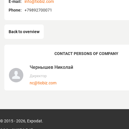
E-mail:
info@tiobiz.com
производств.
Отдельные машины и комплектные лин
Phone:
+79892700071
нашей компанией, учитывают все необ
работы и выпуска высококачественно
Мы всегда на связи с нашими клиентам
Back to overview
CONTACT PERSONS OF COMPANY
Чернышев Николай
Директор
nc@tiobiz.com
© 2015 - 2026, Expodat.