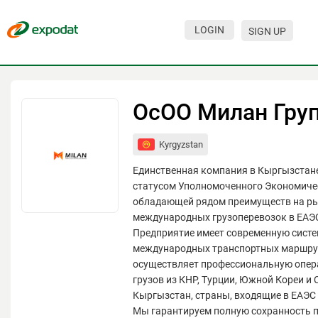
LOGIN
SIGN UP
Events
Companies
ОсОО Милан Гру
About
Kyrgyzstan
For organizations
Единственная компания в Кыргызстан
For visitors
статусом Уполномоченного Экономиче
обладающей рядом преимуществ на р
For organizers
международных грузоперевозок в ЕАЭ
Предприятие имеет современную систе
Contacts
международных транспортных маршру
HELP
осуществляет профессиональную опер
грузов из КНР, Турции, Южной Кореи и
Кыргызстан, страны, входящие в ЕАЭС 
Мы гарантируем полную сохранность 