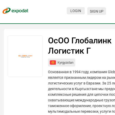
LOGIN
SIGN UP
Events
Companies
ОсОО Глобалинк
About
Логистик Г
For organizations
Kyrgyzstan
For visitors
Основанная в 1994 году, компания Globa
For organizers
является признанным лидером на рынк
логистических услуг в Евразии. За 25 
Contacts
деятельности в Кыргызстане мы пред
комплексные решения для цепочки пос
HELP
охватывающие международные грузоп
таможенное оформление, проектную ло
мультимодальные перевозки, услуги по