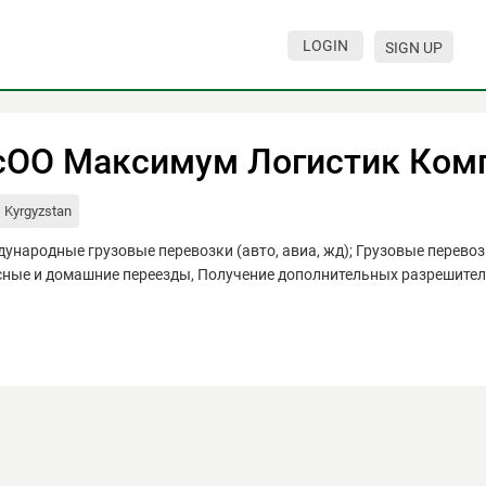
LOGIN
SIGN UP
сОО Максимум Логистик Ком
Kyrgyzstan
ународные грузовые перевозки (авто, авиа, жд); Грузовые перевоз
ные и домашние переезды, Получение дополнительных разрешитель