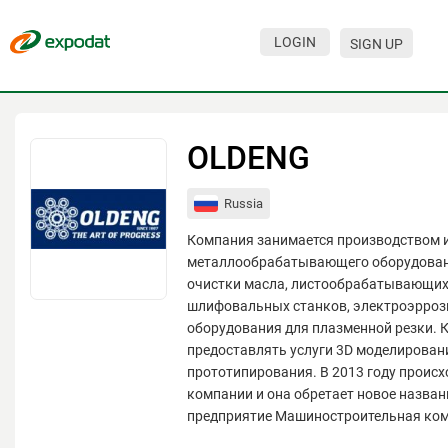
LOGIN
SIGN UP
Events
Companies
OLDENG
About
Russia
For organizations
Компания занимается производством 
For visitors
металлообрабатывающего оборудован
очистки масла, листообрабатывающих 
For organizers
шлифовальных станков, электроэрроз
оборудования для плазменной резки. 
Contacts
предоставлять услуги 3D моделирован
HELP
прототипирования. В 2013 году происх
компании и она обретает новое назван
предприятие Машиностроительная ко