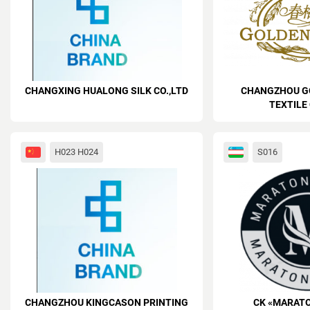
CHANGXING HUALONG SILK CO.,LTD
CHANGZHOU G
TEXTILE 
H023 H024
S016
CHANGZHOU KINGCASON PRINTING
CK «MARATO