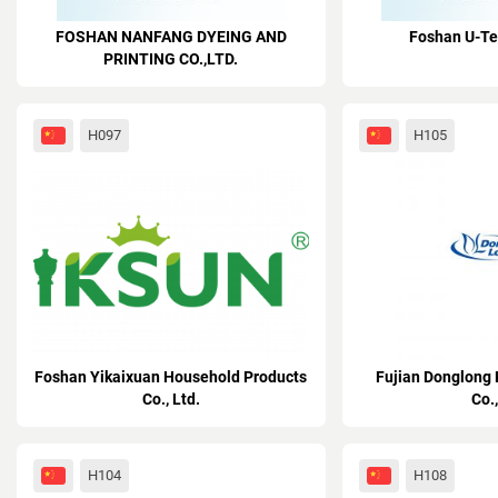
FOSHAN NANFANG DYEING AND
Foshan U-Tex
PRINTING CO.,LTD.
H097
H105
Foshan Yikaixuan Household Products
Fujian Donglong K
Co., Ltd.
Co.
H104
H108