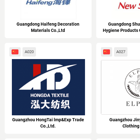
Guangdong Haifeng Decoration
Guangdong Shu
Materials Co.,Ltd
Hygiene Products 
Centra
A020
A027
Guangzhou HongTai lmp&Exp Trade
Guangzhou Jiny
Co.,Ltd.
Clothing 