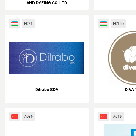
AND DYEING CO.,LTD
E021
E015b
Dilrabo SDA
DIVA
A036
A019