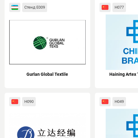
Стенд E009
H077
Gurlan Global Textile
Haining Artex 
H090
H049