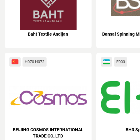
Baht Textile Andijаn
Bansal Spinning Mi
H070 H072
E003
BEIJING COSMOS INTERNATIONAL
BHR Sp
TRADE CO.,LTD