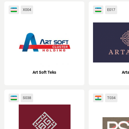
X004
E017
Art Soft Teks
Art
S038
T034