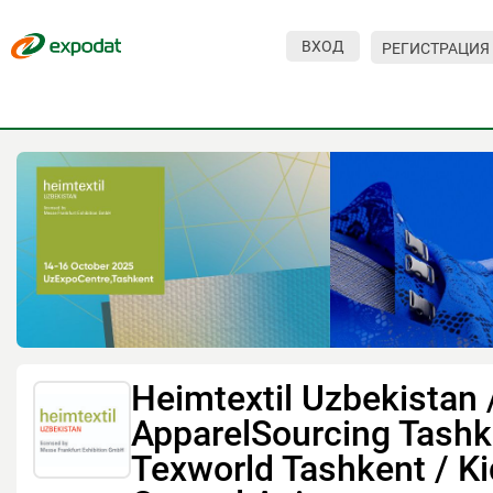
ВХОД
РЕГИСТРАЦИЯ
Мероприятия
Организации
О сервисе
Организациям
Контакты
Организаторам
СПРАВКА
Heimtextil Uzbekistan 
Посетителям
ApparelSourcing Tashk
Texworld Tashkent / K