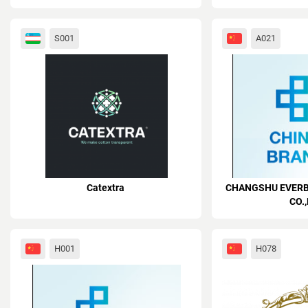
S001
A021
Catextra
CHANGSHU EVERB
CO.
H001
H078