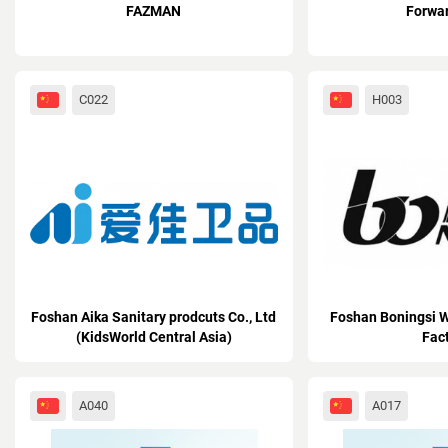
FAZMAN
Forwa
C022
H003
Foshan Aika Sanitary prodcuts Co., Ltd
Foshan Boningsi 
(KidsWorld Central Asia)
Fac
A040
A017