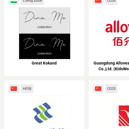
Стенд E006
C026
Great Kokand
Guangdong Alloves
Co.,Ltd. (KidsWo
H058
C025