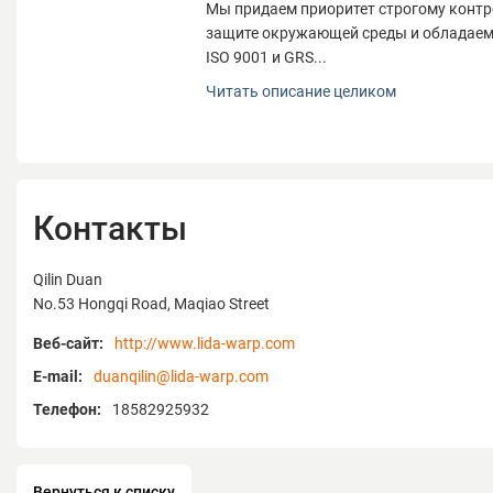
Мы придаем приоритет строгому контр
защите окружающей среды и обладаем
ISO 9001 и GRS...
Наша компания была основана в 2000 г
Читать описание целиком
летний опыт в трикотажной ткани, исп
диванов, штор, постельного белья и о
завода более 20 000 м2 и 66 сотрудни
ежедневный производство 20 тонн сер
того, у нас есть линия производства по
Контакты
микроволокна и экспортируем нашу п
Японию, Индонезию, Европу и другие с
Мы придаем приоритет строгому контр
Qilin Duan
защите окружающей среды и обладаем
No.53 Hongqi Road, Maqiao Street
ISO 9001 и GRS. Мы постоянно повыш
Веб-сайт:
http://www.lida-warp.com
производства и уменьшаем воздейств
среду с помощью HIGG FEM с 2023 года
E-mail:
duanqilin@lida-warp.com
Мы придерживаемся бизнес-философии
Телефон:
18582925932
качества, своевременной доставки, ра
заботливого обслуживания", следуем ц
предоставлению клиентам удовлетвор
Вернуться к списку