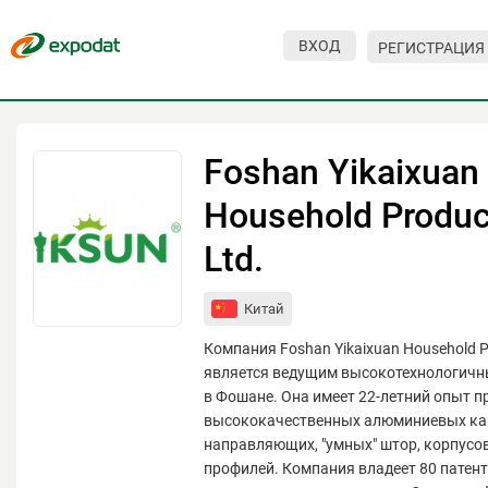
ВХОД
РЕГИСТРАЦИЯ
Мероприятия
Организации
Foshan Yikaixuan
О сервисе
Household Produc
Организациям
Ltd.
Контакты
Китай
Организаторам
Компания Foshan Yikaixuan Household 
СПРАВКА
является ведущим высокотехнологич
в Фошане. Она имеет 22-летний опыт п
Посетителям
высококачественных алюминиевых кар
направляющих, "умных" штор, корпусов
профилей. Компания владеет 80 патен