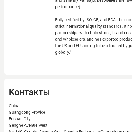
and Sanitary Pants(its best-sellers are fav
performance).
Fully certified by ISO, CE, and FDA, the c
strict international quality standards. It 
partnerships with chain stores, brand cust
and wholesalers, and has exported product
the US and EU, aiming to be a trusted hygi
globally."
Контакты
China
Guangdong Provice
Foshan City
Genghe Avenue West
No.149, Genghe Avenue West,Genghe,Foshan city,Guangdong prov