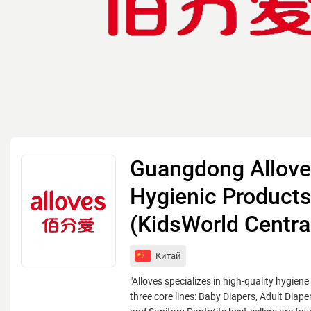
Guangdong Allov
Hygienic Products
(KidsWorld Centra
Китай
"Alloves specializes in high-quality hygiene
three core lines: Baby Diapers, Adult Diap