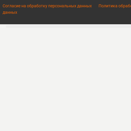
Работа с каталогом услуг
Согласие на обработку персональных данных
Политика обраб
данных
Управление заказами
Настройка активностей
Зона новинок
Настройка Push-уведомлений
Настройка партнеров
Настройка интерактивной схемы
Настройка материалов спикеров
Настройка слайдов мобильного приложения
Настройка галереи