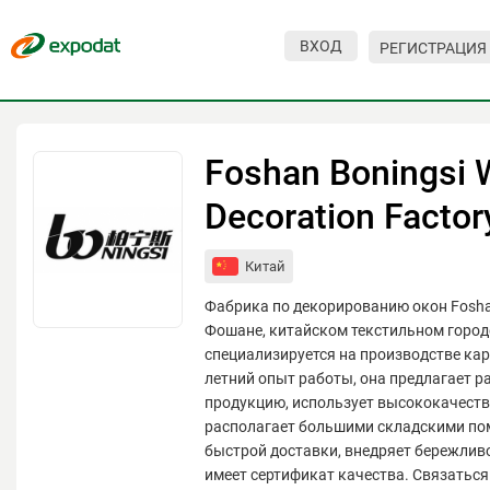
ВХОД
РЕГИСТРАЦИЯ
Мероприятия
Организации
Foshan Boningsi
О сервисе
Decoration Factor
Организациям
Китай
Контакты
Фабрика по декорированию окон Foshan
Организаторам
Фошане, китайском текстильном город
специализируется на производстве кар
СПРАВКА
летний опыт работы, она предлагает 
продукцию, использует высококачест
Посетителям
располагает большими складскими п
быстрой доставки, внедряет бережлив
имеет сертификат качества. Связаться