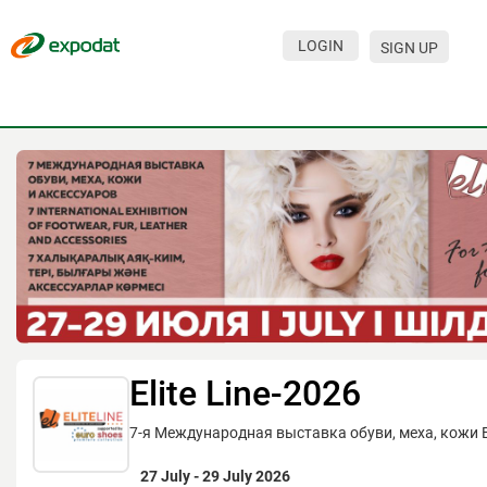
LOGIN
SIGN UP
Events
Companies
About
For organizations
For visitors
For organizers
Contacts
Elite Line-2026
HELP
7-я Международная выставка обуви, меха, кожи El
27 July - 29 July 2026