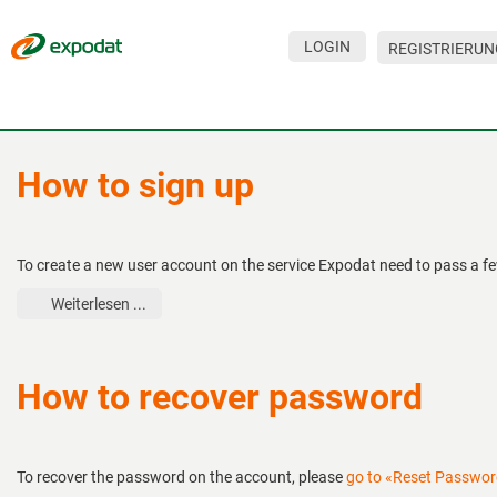
LOGIN
REGISTRIERUN
Veranstaltungen
Unternehmen
How to sign up
Über den Service
Hilfe
To create a new user account on the service Expodat need to pass a fe
Für Besucher
Weiterlesen ...
Für Unternehmen
Kontakte
How to recover password
Für Veranstalter
To recover the password on the account, please
go to «Reset Passwo