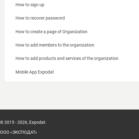
für Aussteller
How to sign up
für Veranstalter
How to recover password
für Besucher
How to create a page of Organization
Wie funktioniert das für Aussteller?
How to add members to the organization
Wie funktioniert das System für Veranstalter
How to add products and services of the organization
Wie funktioniert das System für Besucher
Mobile App Expodat
Unterlagen
Kontakte
© 2015 - 2026, Expodat.
ООО «ЭКСПОДАТ»