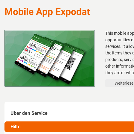
Mobile App Expodat
This mobile ap
opportunities o
services. It all
the items they a
products, servi
other informat
they are or what
Weiterlesen
Über den Service
Möglichkeiten
Hilfe