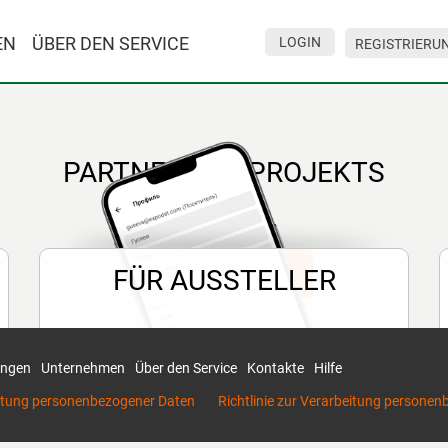
EN
ÜBER DEN SERVICE
LOGIN
REGISTRIERU
PARTNER DES PROJEKTS
Alle Partner
FÜR AUSSTELLER
Zeit-Geld!
Weniger zeit auf papierkram,
mit den kunden mehr auf der arbeit!
ungen
Unternehmen
Über den Service
Kontakte
Hilfe
eitung personenbezogener Daten
Richtlinie zur Verarbeitung persone
Wir sparen!
Alle handreichungen in elektronischer