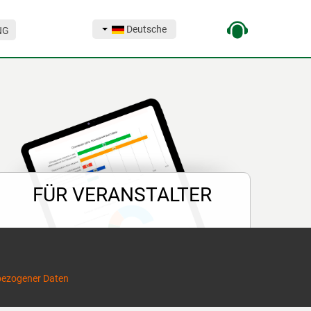
Deutsche
NG
FÜR VERANSTALTER
POST-release
auf den fall sofort und in
einem einzigen klick.
nbezogener Daten
Werden sie ein
«Branchenexperten»
!
Alle analyst veranstaltung online