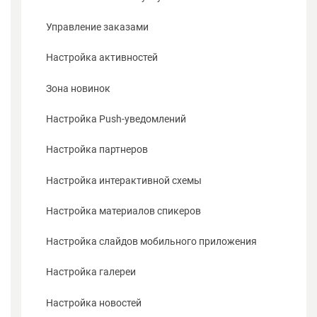
Как работает комплекс для экспонента
Управление заказами
Как работает комплекс для организатора
Настройка активностей
Как работает комплекс для посетителя
Зона новинок
Документы
Настройка Push-уведомлений
Настройка партнеров
Настройка интерактивной схемы
Настройка материалов спикеров
Настройка слайдов мобильного приложения
Настройка галереи
Настройка новостей