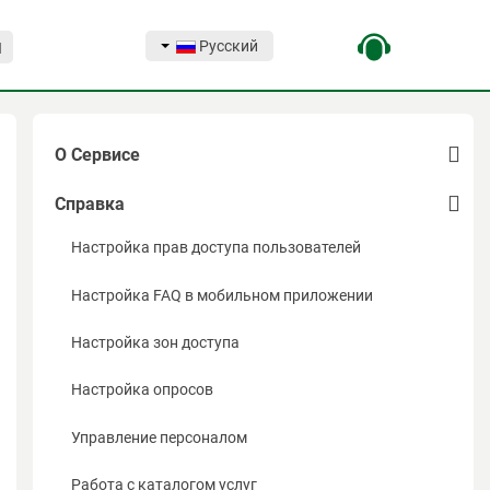
Русский
Я
О Сервисе
Возможности
Справка
Контакты
Настройка прав доступа пользователей
Партнеры проекта
Настройка FAQ в мобильном приложении
Экспонентам
Настройка зон доступа
Преимущества для Экспонентов
Настройка опросов
Организаторам
Управление персоналом
Посетителям
Работа с каталогом услуг