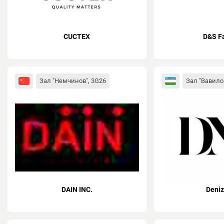
CUCTEX
D&S F
Зал "Немчинов", 3G26
Зал "Вавило
DAIN INC.
Deniz