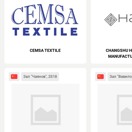
CEMSA TEXTILE
CHANGSHU H
MANUFACTUR
Зал "Чаянов", 2S18
Зал "Вавило