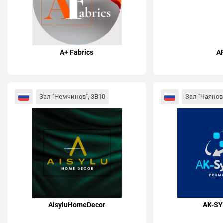
A+ Fabrics
A
Зал "Немчинов", 3B10
Зал "Чаянов"
AisyluHomeDecor
AK-S