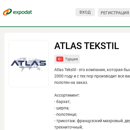
ВХОД
РЕГИСТРАЦИЯ
Мероприятия
Организации
ATLAS TEKSTIL
О сервисе
Турция
Организациям
Atlas Tekstil - это компания, которая б
Контакты
2000 году и с тех пор производит все 
полотен на заказ.
Организаторам
Ассортимент:
СПРАВКА
- бархат;
Посетителям
- шерпа;
- полотенце;
- трикотаж: французский махровый, дв
трехниточный;