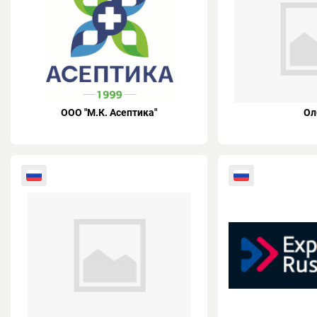
ООО "М.К. Асептика"
Ол