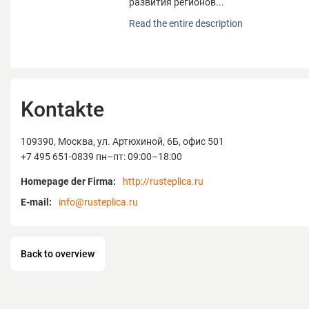
развития регионов...
Ассоциация является профессиональн
Read the entire description
некоммерческой организацией, созданн
инициативе руководителей ведущих т
предприятий страны.
Ассоциация взаимодействует с Госуда
Федерального Собрания Российской Ф
Kontakte
Федерации Федерального Собрания Ро
Федерации, Торгово-промышленной па
Федерации, Министерством сельского 
109390, Москва, ул. Артюхиной, 6Б, офис 501
Российской Федерации и другими мини
+7 495 651-0839 пн–пт: 09:00–18:00
ведомствами,
Homepage der Firma:
http://rusteplica.ru
а также с региональными органами уп
субъектов Российской Федерации и к
E-mail:
info@rusteplica.ru
развития регионов.
В составе Ассоциации более 200 предпр
тепличные комбинаты, а также инстит
Back to overview
отечественные и зарубежные организ
в сфере защищенного грунта.
Главными направлениями деятельност
являются: