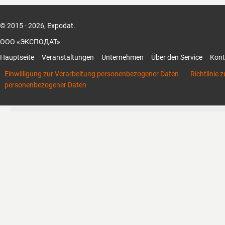
– представление и защита интересов т
предприятий
© 2015 - 2026, Expodat.
в органах государственной власти Рос
ООО «ЭКСПОДАТ»
Федерации всех уровней;
– изучение и внедрение научных иссле
Hauptseite
Veranstaltungen
Unternehmen
Über den Service
Kont
передовой практики производства ово
Einwilligung zur Verarbeitung personenbezogener Daten
Richtlinie 
цветочной продукции;
personenbezogener Daten
– объединение усилий и инициативы вс
рынка: производителей продукции защ
конструкций теплиц
и оборудования, семян, удобрений, ср
растений и т. д.;
– развитие международного сотруднич
защищенного грунта.
Ассоциация проводит ежегодные тема
вебинары, семинары
и конференции, специализированную 
«Защищённый грунт России» для спец
защищенного грунта и выпускает жур
России».