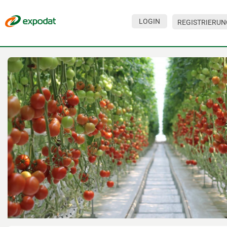
LOGIN
REGISTRIERUN
Veranstaltungen
Unternehmen
Über den Service
Hilfe
Für Besucher
Für Unternehmen
Kontakte
Für Veranstalter