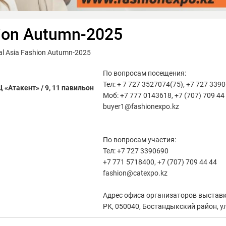
hion Autumn-2025
 Asia Fashion Autumn-2025
По вопросам посещения:
Тел: + 7 727 3527074(75), +7 727 339
 «Атакент» / 9, 11 павильон
Моб: +7 777 0143618, +7 (707) 709 44
buyer1@fashionexpo.kz
По вопросам участия:
Тел: +7 727 3390690
+7 771 5718400, +7 (707) 709 44 44
fashion@catexpo.kz
Адрес офиса организаторов выставк
РК, 050040, Бостандыкский район, ул