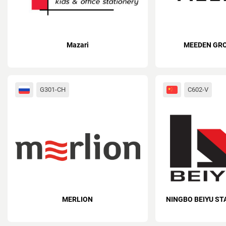
Mazari
MEEDEN GROU
G301-CH
C602-V
MERLION
NINGBO BEIYU ST