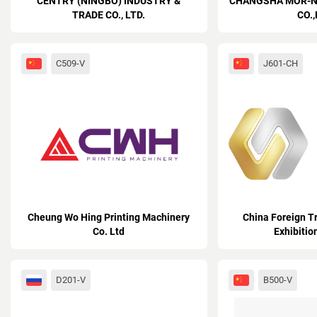
CENTRY (NINGBO) INDUSTRY &
CHANGSHA MOR-N
TRADE CO., LTD.
CO.,
C509-V
J601-CH
Cheung Wo Hing Printing Machinery
China Foreign 
Co. Ltd
Exhibition
D201-V
B500-V