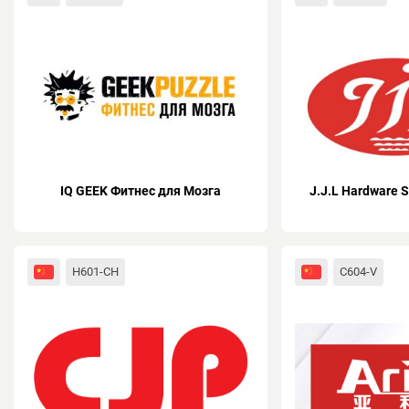
IQ GEEK Фитнес для Мозга
J.J.L Hardware S
H601-CH
C604-V