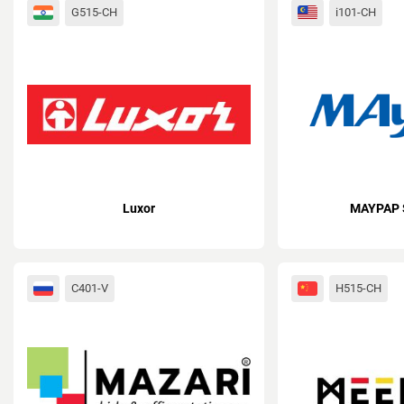
G515-CH
i101-CH
Luxor
MAYPAP 
C401-V
H515-CH