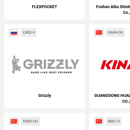
FLEXPOCKET
Foshan Aibu Shish
Co.
C402-V
G604-CH
Grizzly
GUANGDONG HUAL
CO.
H505-CH
B601-V