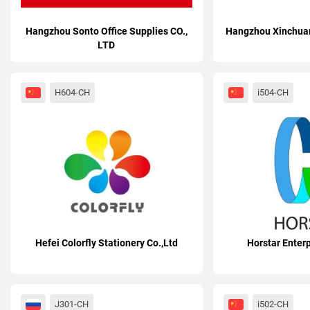
Hangzhou Sonto Office Supplies CO.,
Hangzhou Xinchuan 
LTD
H604-CH
i504-CH
Hefei Colorfly Stationery Co.,Ltd
Horstar Enterp
J301-CH
i502-CH