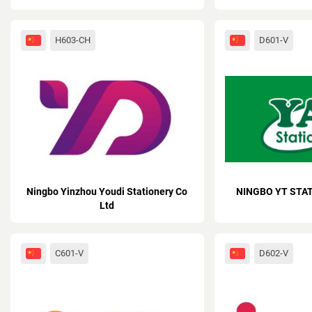
H603-CH
D601-V
Ningbo Yinzhou Youdi Stationery Co
NINGBO YT STAT
Ltd
C601-V
D602-V