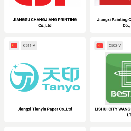
JIANGSU CHANGJIANG PRINTING
Jiangxi Painting 
Co.,Ltd
Co.,
C511-V
C502-V
Jiangxi Tianyin Paper Co.,Ltd
LISHUI CITY WANG
L