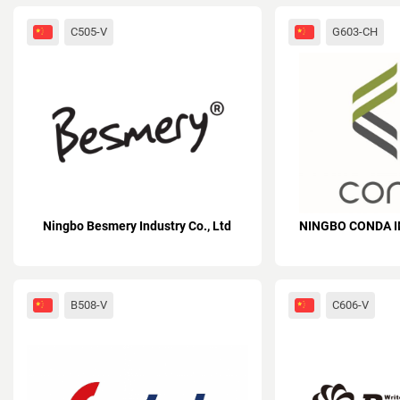
C505-V
G603-CH
Ningbo Besmery Industry Co., Ltd
NINGBO CONDA I
B508-V
C606-V