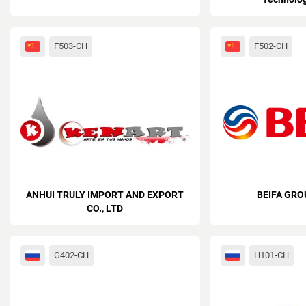
F503-CH
F502-CH
ANHUI TRULY IMPORT AND EXPORT
BEIFA GRO
CO., LTD
G402-CH
H101-CH