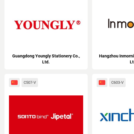
Guangdong Youngly Stationery Co.,
Hangzhou Inmornin
Ltd.
Lt
C507-V
C603-V