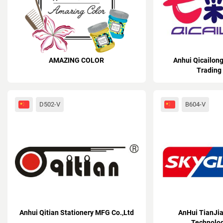
AMAZING COLOR
Anhui Qicailon
Trading 
D502-V
B604-V
Anhui Qitian Stationery MFG Co.,Ltd
AnHui TianJia
Technolog