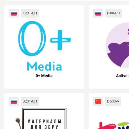
F201-CH
i100-CH
0+ Media
Active
J201-CH
D503-V