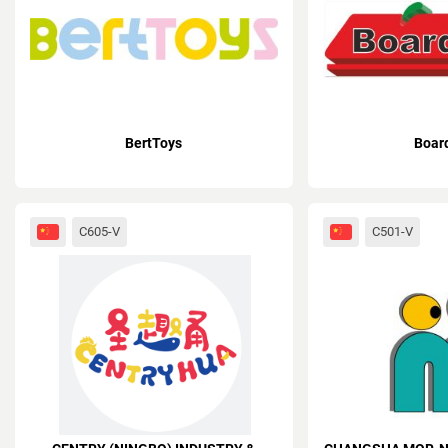
BertToys
Boar
C605-V
C501-V