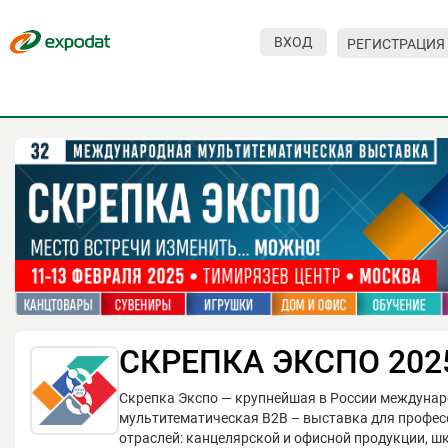
ВХОД
РЕГИСТРАЦИЯ
Мероприятия
Организации
О сервисе
Организациям
Контакты
Организаторам
СПРАВКА
СКРЕПКА ЭКСПО 202
Посетителям
Скрепка Экспо — крупнейшая в России междуна
мультитематическая B2B – выставка для профе
отраслей: канцелярской и офисной продукции, ш