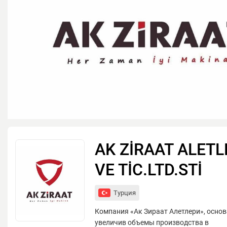
AK ZİRAAT ALETL
VE TİC.LTD.STİ
Турция
Компания «Ак Зираат Алетлери», основа
увеличив объемы производства в