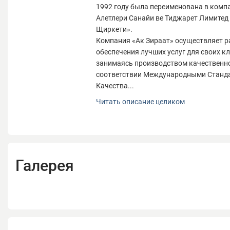
1992 году была переименована в комп
Алетлери Санайи ве Тиджарет Лимитед
Щиркети».
Компания «Ак Зираат» осуществляет р
обеспечения лучших услуг для своих кл
занимаясь производством качественно
соответствии Международными Станд
Качества...
Компания «Ак Зираат Алетлери», основа
Читать описание целиком
увеличив объемы производства в
1992 году была переименована в комп
Алетлери Санайи ве Тиджарет Лимитед
Щиркети».
Компания «Ак Зираат» осуществляет р
Галерея
обеспечения лучших услуг для своих кл
занимаясь производством качественно
соответствии Международными Станд
Качества.
С момента создания и до сегодняшнег
занимается развитием Бизнес-Культу