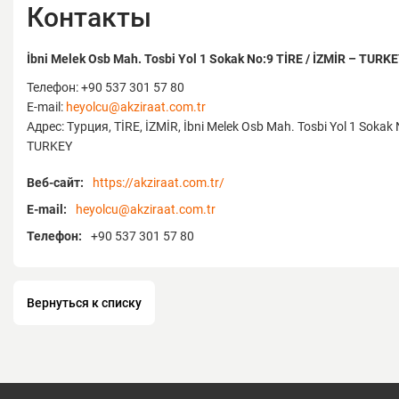
в соответствии с потребностями «Сел
Контакты
и Животноводственной» отрасли в
производимых машинах и запасных ча
İbni Melek Osb Mah. Tosbi Yol 1 Sokak No:9 TİRE / İZMİR – TURK
Комбикорм / Распределители твёрдых 
Машины для внесения жидких удобрен
Телефон: +90 537 301 57 80
Разбрасыватель удобрений/ Системы у
E-mail:
heyolcu@akziraat.com.tr
удобрениями
Адрес: Турция, TİRE, İZMİR, İbni Melek Osb Mah. Tosbi Yol 1 Sokak 
Фермерское оборудование
TURKEY
Веб-сайт:
https://akziraat.com.tr/
E-mail:
heyolcu@akziraat.com.tr
Телефон:
+90 537 301 57 80
Вернуться к списку