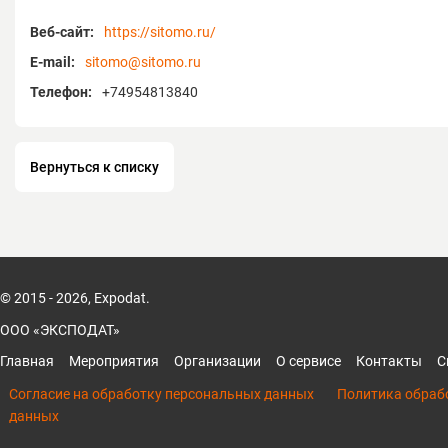
жесткие допуски, которые мы обеспеч
Веб-сайт:
https://sitomo.ru/
современными технологиями производс
E-mail:
sitomo@sitomo.ru
наименований продукции в каталоге с
обеспечить потребности любого проек
Телефон:
+74954813840
SITOMO постоянно совершенствует сво
чтобы предоставить клиентам продукт
обеспечивающие долговечность и безо
Вернуться к списку
нашем портфолио широко представлен
государственными предприятиями ави
космической и оборонной отраслей, нефт
горнодобывающей промышленности, а
машиностроительными, металлургичес
строительными, монтажными, топливн
© 2015 - 2026, Expodat.
компаниями.
ООО «ЭКСПОДАТ»
Что вас ждет на стенде SITOMO?
Главная
Мероприятия
Организации
О сервисе
Контакты
С
Во время ежедневных мастер-классов 
Согласие на обработку персональных данных
Политика обраб
нашем стенде вы сможете лично проте
данных
широкую линейку инструментов, разра
частности, для работы в самых сложн