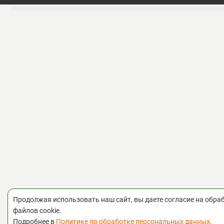
предлагаем решения для профессиона
важно качество и надежность. Наши с
стенде с удовольствием ответят на все
помогут подобрать нужный инструмен
задачи.
Преимущества бренда SITOMO:
• Инновационность, высокое качество 
каждый инструмент SITOMO изготавли
высококачественной стали с примене
точности уже на стадии производства, 
долговечность и устойчивость к износ
производительность работ.
• Широкий ассортимент: более 5000 на
слесарно-монтажного и электромонта
специализированного металлорежущег
измерительных калибров.
• Искробезопасные решения: особая л
Продолжая использовать наш сайт, вы даете согласие на обра
инструментов для работы в условиях
файлов cookie.
опасности — взрывозащищенные и ис
Подробнее в
Политике по обработке персональных данных
.