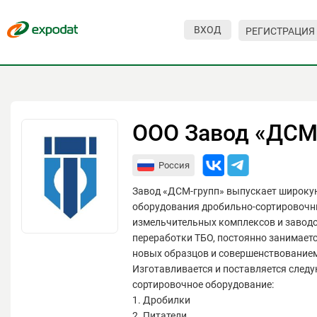
ВХОД
РЕГИСТРАЦИЯ
Мероприятия
Организации
О сервисе
ООО Завод «ДСМ
Организациям
Россия
Контакты
Завод «ДСМ-групп» выпускает широку
Организаторам
оборудования дробильно-сортировочн
измельчительных комплексов и заводо
СПРАВКА
переработки ТБО, постоянно занимает
новых образцов и совершенствование
Посетителям
Изготавливается и поставляется след
сортировочное оборудование:
1. Дробилки
2. Питатели