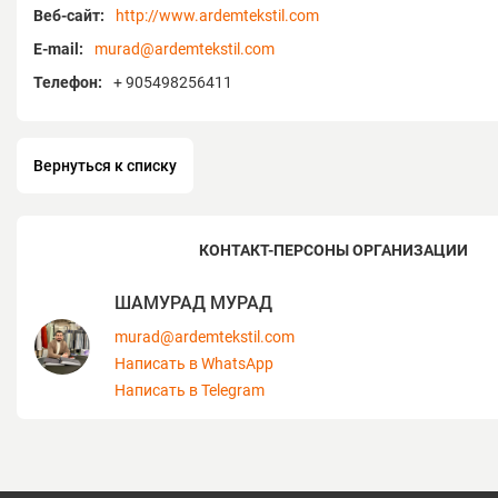
производства составляет 1,2 млн. метр
Веб-сайт:
http://www.ardemtekstil.com
производственной площади 1,2 тыс. кв
E-mail:
murad@ardemtekstil.com
Телефон:
+ 905498256411
УСЛОВИЯ СОТРУДНИЧЕСТВА
Минимальный заказ: 500 метров на цве
Минимальный заказ на индивидуальны
Вернуться к списку
метров.
Срок производства: 2-4 недели.
Срок доставки в Россию: по желанию 
КОНТАКТ-ПЕРСОНЫ ОРГАНИЗАЦИИ
предусмотрена подходящая транспорт
иные условия доставки.
ШАМУРАД МУРАД
murad@ardemtekstil.com
Написать в WhatsApp
Написать в Telegram