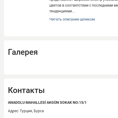
цветов в соответствии с последними 
тенденциями...
Компания Ardem Tekastil начала свою 
Читать описание целиком
названием Байрам Эрдем Текстиль в 19
году уже под названием Ardem Tekstil 
фабрика продолжает производить ткан
2015 года осуществляется цифровая пе
Ardem Tekstil постоянно развивается и 
Галерея
одним из лидеров текстильной отрасли
В дополнение к классическим тканям Ar
представляет широкий спектр уникаль
цветов в соответствии с последними 
тенденциями.
О ПРОИЗВОДСТВЕ
Контакты
В ассортимент выпускаемых изделий вх
ANADOLU MAHALLESİ AKGÜN SOKAK NO:15/1
цифровой печатью – сорочечные, льня
подкладочные, пиджачные; рубашечная
Адрес: Турция, Бурса
однотонные ткани для школьной форм