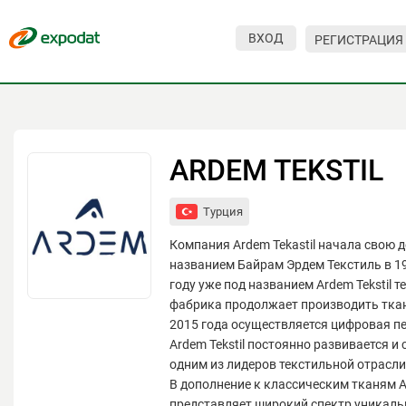
ВХОД
РЕГИСТРАЦИЯ
Мероприятия
Организации
О сервисе
ARDEM TEKSTIL
Организациям
Турция
Контакты
Компания Ardem Tekastil начала свою 
Организаторам
названием Байрам Эрдем Текстиль в 19
году уже под названием Ardem Tekstil 
СПРАВКА
фабрика продолжает производить ткан
2015 года осуществляется цифровая пе
Посетителям
Ardem Tekstil постоянно развивается и 
одним из лидеров текстильной отрасли
В дополнение к классическим тканям Ar
представляет широкий спектр уникаль