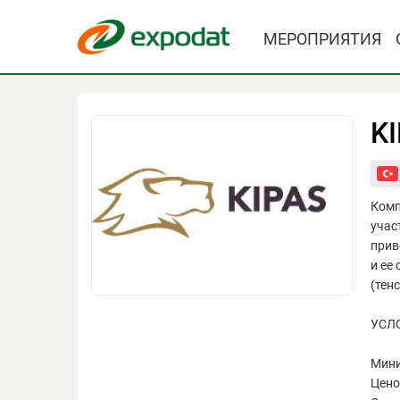
МЕРОПРИЯТИЯ
KI
Комп
учас
прив
и ее
(тенс
УСЛ
Мини
Цено