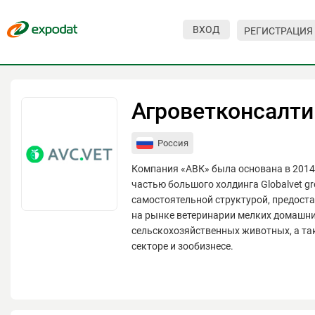
ВХОД
РЕГИСТРАЦИЯ
Мероприятия
Организации
Агроветконсалти
О сервисе
Россия
Организациям
Компания «АВК» была основана в 2014 
Контакты
частью большого холдинга Globalvet g
самостоятельной структурой, предост
Организаторам
на рынке ветеринарии мелких домашни
сельскохозяйственных животных, а та
СПРАВКА
секторе и зообизнесе.
Посетителям