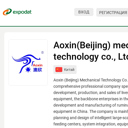
ВХОД
РЕГИСТРАЦИЯ
Мероприятия
Организации
Aoxin(Beijing) me
О сервисе
technology co., Lt
Организациям
Китай
Контакты
Aoxin (Beijing) Mechanical Technology Co., 
Организаторам
comprehensive professional company speci
development, production, and sales of liv
СПРАВКА
equipment, the backbone enterprises in th
development and manufacturing of rumina
Посетителям
equipment in China. The company is mainl
planning and design of intelligent large-sc
feeding centers, system integration, equi