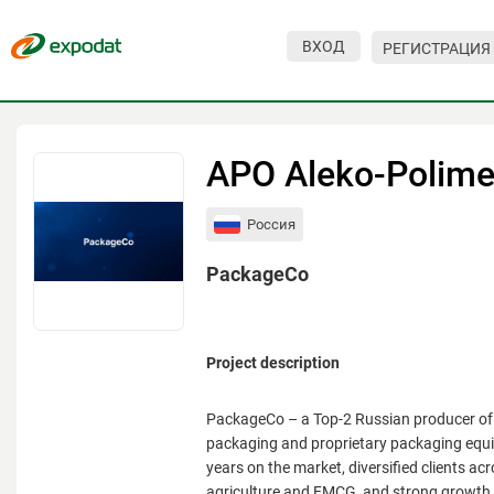
ВХОД
РЕГИСТРАЦИЯ
Мероприятия
Организации
APO Aleko-Polime
О сервисе
Россия
Организациям
PackageCo
Контакты
Организаторам
Project description
СПРАВКА
Посетителям
PackageCo – a Top-2 Russian producer of 
packaging and proprietary packaging equ
years on the market, diversified clients ac
agriculture and FMCG, and strong growth p