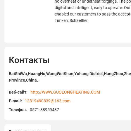
no overheat or underheat forgings. The po
digital and intelligent, easy to operate. O
enabled our customers to pass the accept
Timken, Schaeffler.
Контакты
BaiShiWu,HuangHu,WangWeiShan,Yuhang District,HangZhou,Zhe
Province,China.
Веб-сайт:
http://WWW.GUOLONGHEATING.COM
E-mail:
13819490839@163.com
Телефон:
0571-88959487