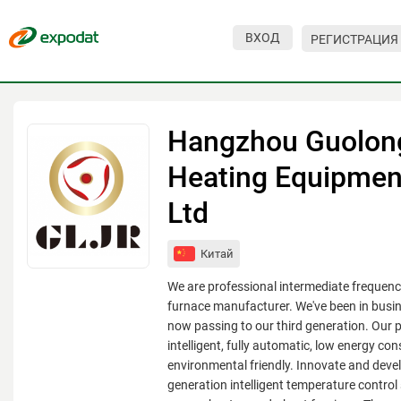
ВХОД
РЕГИСТРАЦИЯ
Мероприятия
Организации
Hangzhou Guolon
О сервисе
Heating Equipment
Организациям
Ltd
Контакты
Китай
Организаторам
We are professional intermediate frequenc
СПРАВКА
furnace manufacturer. We've been in busin
now passing to our third generation. Our p
Посетителям
intelligent, fully automatic, low energy c
environmental friendly. Innovate and devel
generation intelligent temperature control