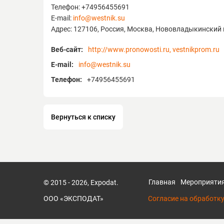
Телефон: +74956455691
E-mail:
info@westnik.su
Адрес: 127106, Россия, Москва, Нововладыкинский пр
Веб-сайт:
http://www.pronowosti.ru, vestnikprom.ru
E-mail:
info@westnik.su
Телефон:
+74956455691
Вернуться к списку
Главная
Мероприяти
© 2015 - 2026, Expodat.
ООО «ЭКСПОДАТ»
Согласие на обработк