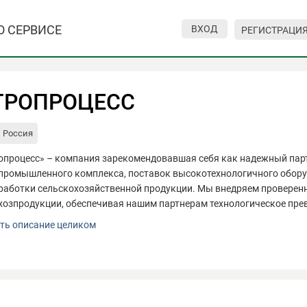
О СЕРВИСЕ
ВХОД
РЕГИСТРАЦИ
ГРОПРОЦЕСС
Россия
опроцесс» – компания зарекомендовавшая себя как надежный пар
промышленного комплекса, поставок высокотехнологичного оборуд
работки сельскохозяйственной продукции. Мы внедряем проверен
хозпродукции, обеспечивая нашим партнерам технологическое прев
опроцесс» – компания зарекомендовавшая себя как надежный пар
ть описание целиком
промышленного комплекса, поставок высокотехнологичного оборуд
работки сельскохозяйственной продукции. Мы внедряем проверен
хозпродукции, обеспечивая нашим партнерам технологическое пре
вное направление деятельности - полные технологические линии дл