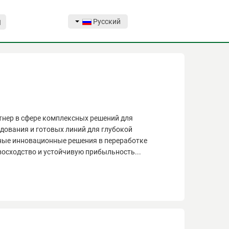
Русский
Я
тнер в сфере комплексных решений для
ования и готовых линий для глубокой
ные инновационные решения в переработке
осходство и устойчивую прибыльность...
тнер в сфере комплексных решений для
ования и готовых линий для глубокой
ные инновационные решения в переработке
восходство и устойчивую прибыльность.
я переработки: