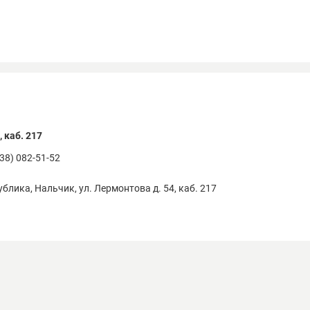
сной и молочной продукции,
рна и комбикормов,
сличных культур,
уктов, овощей и ягод.
 решения всегда адаптируются под Вашу производственную специф
зводительности и т.д.
му выбирают нас:
 каб. 217
дивидуальный подход – подбор оборудования под конкретные зада
шения "Под ключ" - от проектирования до пусконаладки
938) 082-51-52
бкие условия сотрудничества – работаем с малым, средним и крупн
томатизация существующих производств - модернизация ключевых 
блика, Нальчик, ул. Лермонтова д. 54, каб. 217
удования, внедрение систем для мониторинга работы оборудования
 миссия – оснащение агробизнеса современным проверенным обо
троим долгосрочные отношения с клиентами – Партнёрство вмест
95) 127-02-27 / +7 (964) 710-70-70