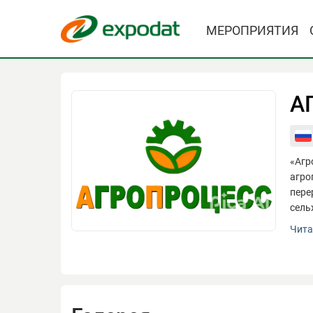
МЕРОПРИЯТИЯ
А
«Агр
агро
пере
сель
«Агр
Чита
агро
пере
сель
Осно