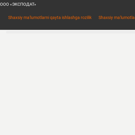
ООО «ЭКСПОДАТ»
Shaxsiy ma'lumotlarni qayta ishlashga rozilik
Shaxsiy ma'lumotlar