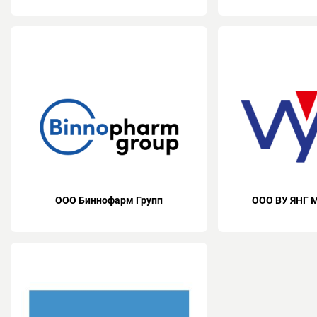
ООО Биннофарм Групп
ООО ВУ ЯНГ 