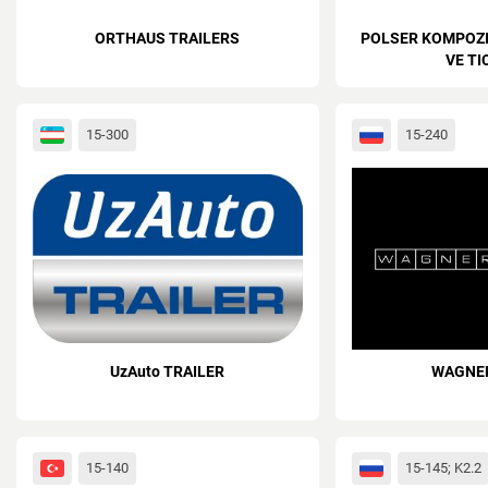
ORTHAUS TRAILERS
POLSER KOMPOZI
VE TIC
15-300
15-240
UzAuto TRAILER
WAGNE
15-140
15-145; K2.2