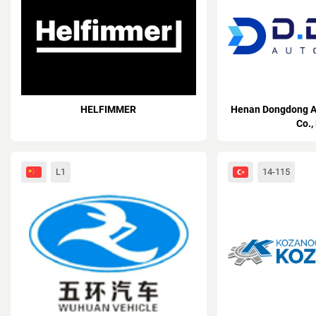
HELFIMMER
Henan Dongdong A
Co.,
L1
14-115