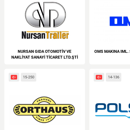
NURSAN GIDA OTOMOTİV VE
OMS MAKINA IML. S
NAKLİYAT SANAYİ TİCARET LTD.ŞTİ
15-250
14-136