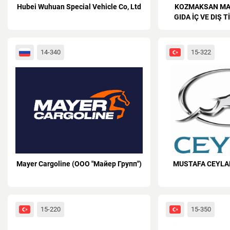
Hubei Wuhuan Special Vehicle Co, Ltd
KOZMAKSAN MAK
GIDA İÇ VE DIŞ Tİ
14-340
15-322
Mayer Cargoline (ООО "Майер Групп")
MUSTAFA CEYLAN
15-220
15-350