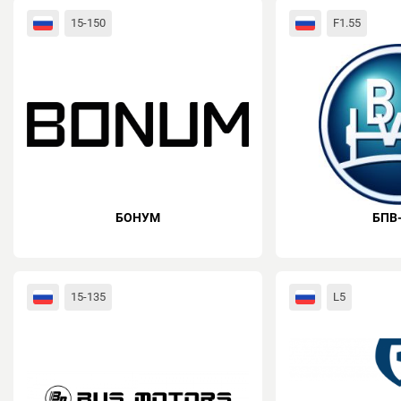
15-150
F1.55
БОНУМ
БПВ
15-135
L5