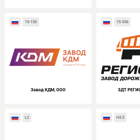
15-130
15-356
Завод КДМ, ООО
ЗДТ РЕГИ
L2
H3.5