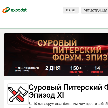
ВХОД
РЕГИСТРАЦИЯ
Мероприятия
Организации
О сервисе
Организациям
Контакты
Организаторам
СПРАВКА
Суровый Питерский 
Посетителям
Эпизод XI
За 10 лет форум стал большим, чем просто слёт 