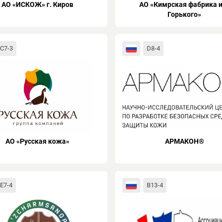
АО «ИСКОЖ» г. Киров
АО «Кимрская фабрика 
Горького»
C7-3
D8-4
АО «Русская кожа»
АРМАКОН®
E7-4
B13-4