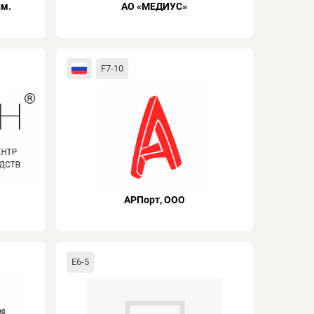
им.
АО «МЕДИУС»
F7-10
АРПорт, ООО
E6-5