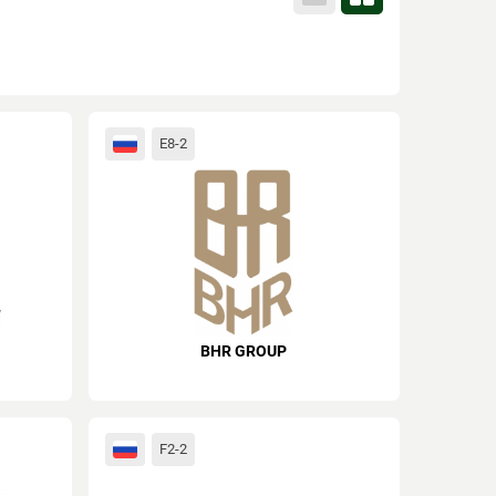
E8-2
BHR GROUP
F2-2