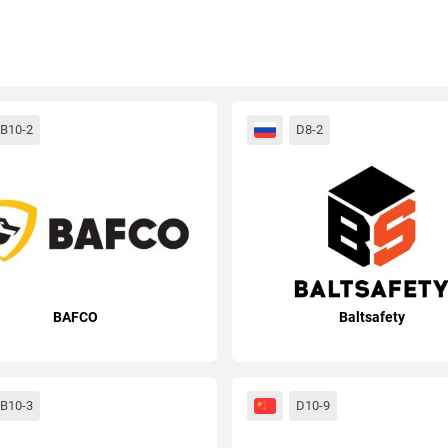
B10-2
D8-2
BAFCO
Baltsafety
B10-3
D10-9