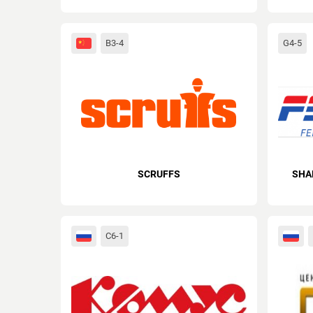
B3-4
G4-5
SCRUFFS
SHA
C6-1