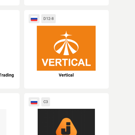
D12-8
Trading
Vertical
C3