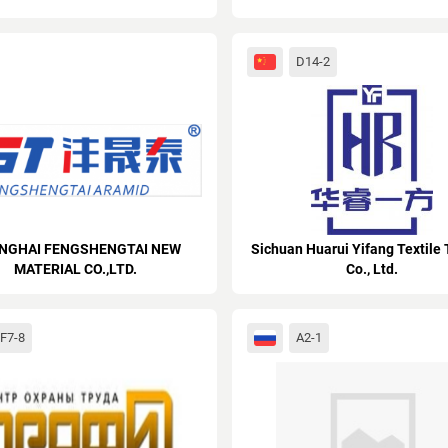
D14-2
NGHAI FENGSHENGTAI NEW
Sichuan Huarui Yifang Textile 
MATERIAL CO.,LTD.
Co., Ltd.
F7-8
A2-1