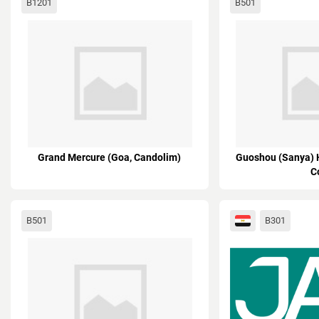
B1201
B501
Grand Mercure (Goa, Candolim)
Guoshou (Sanya) 
C
B501
B301