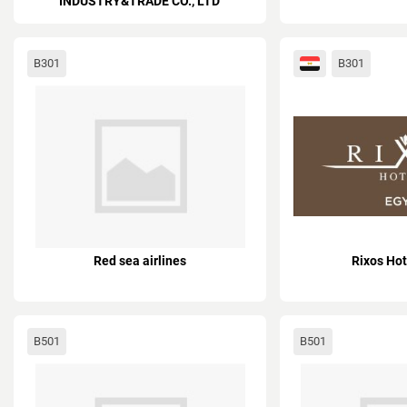
INDUSTRY&TRADE CO., LTD
B301
B301
Red sea airlines
Rixos Hot
B501
B501