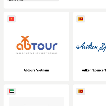
Abtours Vietnam
Aitken Spence T