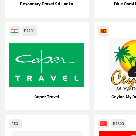
Beyondary Travel Sri Lanka
Blue Coral
B1201
Caper Travel
Ceylon My D
B501
B1603