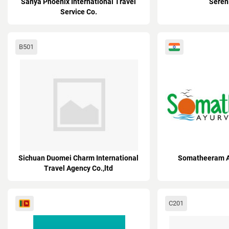
Sanya Phoenix International Travel
Seren
Service Co.
B501
Sichuan Duomei Charm International
Somatheeram A
Travel Agency Co.,ltd
С201