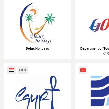
Delux Holidays
Department of To
of 
B301