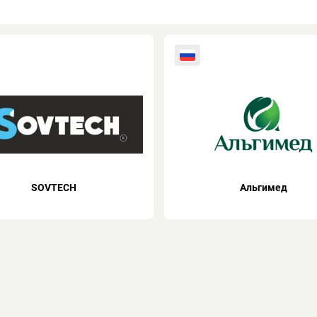
SOVTECH
Альгимед